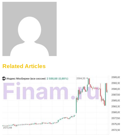
Facebook
Twitter
LinkedIn
Tumblr
Pinterest
Reddit
VKontakte
Odnoklassniki
Skype
WhatsApp
Telegram
Viber
Share
Print
via
Email
Related Articles