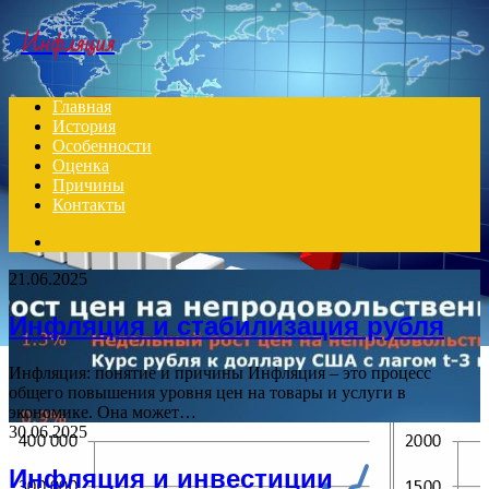
Menu
Инфляция
Главная
История
Особенности
Оценка
Причины
Контакты
Search
for
21.06.2025
Инфляция и стабилизация рубля
Инфляция: понятие и причины Инфляция – это процесс
общего повышения уровня цен на товары и услуги в
экономике. Она может…
30.06.2025
Инфляция и инвестиции