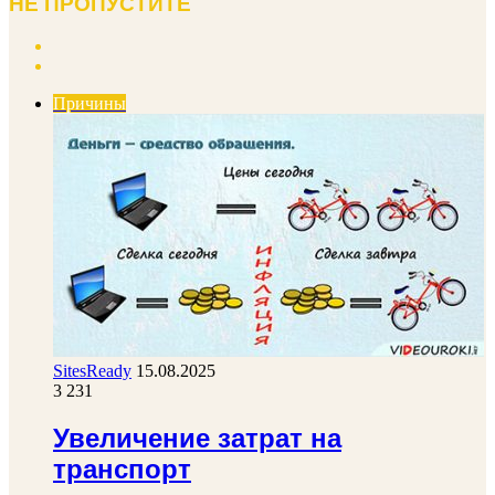
НЕ ПРОПУСТИТЕ
Previous
page
Next
page
Причины
SitesReady
15.08.2025
3 231
Увеличение затрат на
транспорт