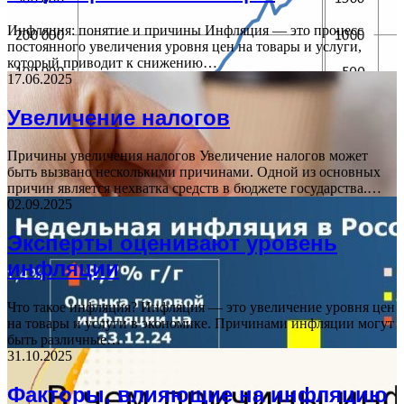
Инфляция: понятие и причины Инфляция — это процесс
постоянного увеличения уровня цен на товары и услуги,
который приводит к снижению…
17.06.2025
Увеличение налогов
Причины увеличения налогов Увеличение налогов может
быть вызвано несколькими причинами. Одной из основных
причин является нехватка средств в бюджете государства.…
02.09.2025
Эксперты оценивают уровень
инфляции
Что такое инфляция? Инфляция — это увеличение уровня цен
на товары и услуги в экономике. Причинами инфляции могут
быть различные…
31.10.2025
Факторы, влияющие на инфляцию