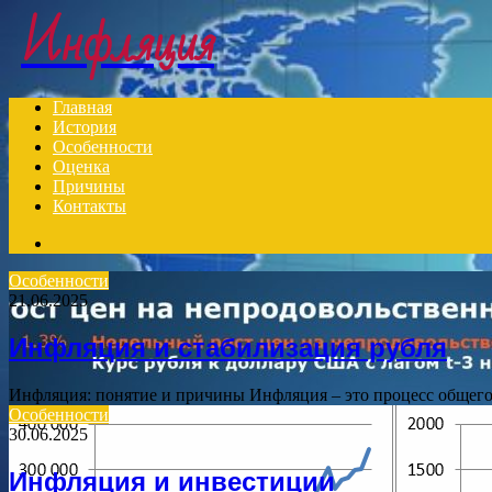
Инфляция
Главная
История
Особенности
Оценка
Причины
Контакты
Search
for
Особенности
21.06.2025
Инфляция и стабилизация рубля
Инфляция: понятие и причины Инфляция – это процесс общег
Особенности
30.06.2025
Инфляция и инвестиции